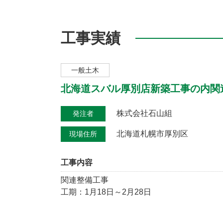
工事実績
一般土木
北海道スバル厚別店新築工事の内関
株式会社石山組
発注者
北海道札幌市厚別区
現場住所
工事内容
関連整備工事
工期：1月18日～2月28日