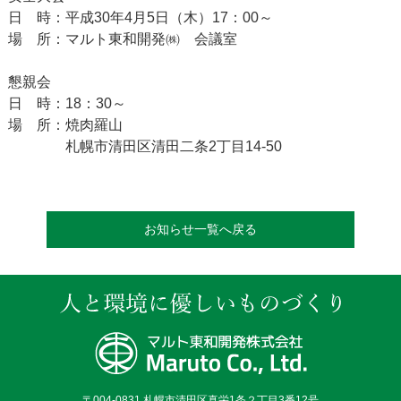
日 時：平成30年4月5日（木）17：00～
場 所：マルト東和開発㈱ 会議室
懇親会
日 時：18：30～
場 所：焼肉羅山
札幌市清田区清田二条2丁目14-50
お知らせ一覧へ戻る
〒004-0831 札幌市清田区真栄1条２丁目3番12号